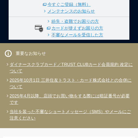
今すぐご登録（無料）
メンテナンスのお知らせ
紛失・盗難でお困りの方
カードが使えずお困りの方
不審なメールを受信した方
ダイナースクラブカード／TRUST CLUBカード会員規約 改定に
ついて
2025年10月1日 三井住友トラスト・カード株式会社との合併に
ついて
2025年4月以降、店頭でお買い物をする際には暗証番号が必要
です
当社を装った不審なショートメッセージ（SMS）やメールにご
注意ください