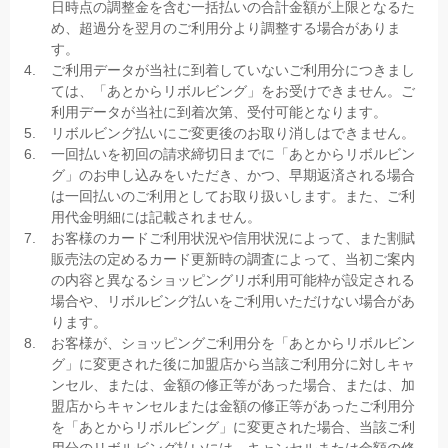
日時点の調整金を含む一括払いの合計金額が上限となるた
め、超過分を翌月のご利用分より調整する場合がありま
す。
ご利用データが当社に到着していないご利用分につきまし
ては、「あとからリボルビング」をお受けできません。ご
利用データが当社に到着次第、受付可能となります。
リボルビング払いにご変更後のお取り消しはできません。
一回払いを初回の請求締切日までに「あとからリボルビン
グ」のお申し込みをいただき、かつ、早期返済される場合
は一回払いのご利用としてお取り扱いします。また、ご利
用代金明細には記載されません。
お客様のカードご利用状況や信用状況によって、また割賦
販売法の定めるカード更新時の調査によって、当初ご案内
の内容と異なるショッピングリボ利用可能枠が設定される
場合や、リボルビング払いをご利用いただけない場合があ
ります。
お客様が、ショッピングご利用分を「あとからリボルビン
グ」に変更された後に加盟店から当該ご利用分に対しキャ
ンセル、または、金額の修正等があった場合、または、加
盟店からキャンセルまたは金額の修正等があったご利用分
を「あとからリボルビング」に変更された場合、当該ご利