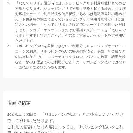
「なんでもリボ」設定時には、ショッピングリボ利用可能枠までのご
利用となります。ショッピングリボ利用可能枠を超える場合、および
お客様のカードご利用状況や信用状況、あるいは割賦販売法の定める
カード更新時の調査によってショッピングリボ利用可能枠が0円と設
定された場合、「なんでもリボ」の設定ではカードをご利用いただけ
ません。クラブ・オンラインまたはお電話で支払コースを「えらんで
リボ」へ変更していただくと、その翌々営業日からカードをご利用い
ただけます。
リボルビング払いを選択できないご利用分（キャッシングサービス・
ローンの利息、リボルビング払いの毎月の弁済金、保険、年会費など
のお支払ならびに、エステティックサロン、パソコン教室、語学学校
など一部の加盟店でのご利用分など）は、リボルビング払いではなく
一回払いとなる場合があります。
店頭で指定
お支払いの際に、「リボルビング払い」とご指定いただくだけ
で、ご利用いただけます。
ご利用の店舗または内容によっては、リボルビング払いをご利