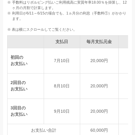
手数料はリボルビング払いご利用残高に実質年率18.00％を掛算し、12
ヶ月の月割で計算します。
利用日が6/11～6/15の場合でも、1ヵ月分の利息（手数料①）がかかり
ます。
支払日
毎月支払元金
手
初回の
7月10日
20,000円
9
お支払い
2回目の
8月10日
20,000円
6
お支払い
3回目の
9月10日
20,000円
3
お支払い
お支払い合計
60,000円
1,