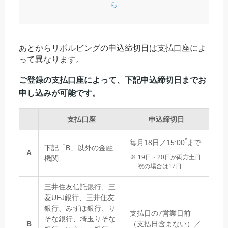
ら
あとからリボルビングの申込締切日は支払口座によ
って異なります。
ご登録の支払口座によって、下記申込締切日までお
申し込みが可能です。
支払口座
申込締切日
*
毎月18日／15:00
まで
下記「B」以外の金融
A
19日・20日が両方土日
機関
祝の場合は17日
三井住友信託銀行、三
菱UFJ銀行、三井住友
銀行、みずほ銀行、り
支払日の7営業日前
そな銀行、埼玉りそな
B
（支払日含まない）／