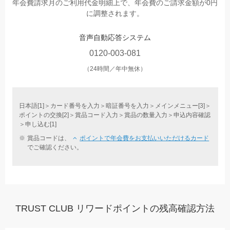
年会費請求⽉のご利⽤代⾦明細上で、年会費のご請求⾦額が0円
に調整されます。
⾳声⾃動応答システム
0120-003-081
（24時間／年中無休）
⽇本語[1]＞カード番号を⼊⼒＞暗証番号を⼊⼒＞メインメニュー[3]＞
ポイントの交換[2]＞賞品コード⼊⼒＞賞品の数量⼊⼒＞申込内容確認
＞申し込む[1]
賞品コードは、
ポイントで年会費をお⽀払いいただけるカード
でご確認ください。
TRUST CLUB リワードポイントの残高確認方法