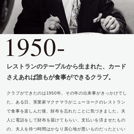
社員を知る
PEOPLE
個人営業 照井 （2022年入社）
審査 松原 （2020年入社）
ブランド事業企画 伊藤 （2018年入社）
マーケティング 大澤 （2011年入社）
信用管理 大城 （2017年入社）
レストランのテーブルから生まれた、
カード
さえあれば誰もが食事ができるクラブ。
キャリア・働く環境を知る
CAREER・ENVIRONMENT
クラブができたのは1950年。その年の出来事がきっかけでし
た。ある日、実業家マクナマラがニューヨークのレストラン
OJT （新入社員の育成と先輩社員）
で食事を楽しんだ後、財布を忘れたことに気づきました。夫
沖縄営業所の3つの部署
人に電話をして財布を届けてもらい、支払いを済ませたもの
キャリアパス
の、夫人を待つ時間はかなり居心地が悪いものだったといい