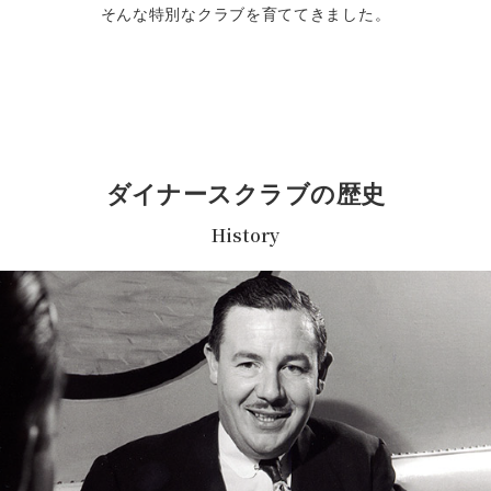
そんな特別なクラブを育ててきました。
部署紹介
カードデザイン刷新プロジェクト
大阪梅田プレミアムラウンジ開設プロジェクト
働き方を知る
WORK
ダイナースクラブの歴史
History
マーケティング関連の取り組み
CS・CD関連の取り組み
ふるさとときめきプロジェクト
社員の"特別な体験談"
社員アンケート
新入社員の声