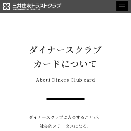
27卒
ENTRY
LOGIN
28卒
ENTRY
LOGIN
ダイナースクラブ
会社を知る
COMPANY
カードについて
私たちについて
About Diners Club card
会社概要
事業・部署を知る
BUSINESS・DEPARTMENT
ダイナースクラブに入会することが、
クレジットカード事業について
社会的ステータスになる。
ダイナースクラブの歴史・サービス