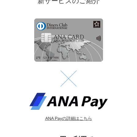
新サービスのご紹介
（100円＝1ポイント）として
ポイント
20,000
ポイント
獲得
新サービス
ANA Pay利用で更にマイル獲得！
（※詳細はページ下記をご確認ください）
※ご利用の加盟店によっては、ポイントが加算されない場合、
または換算方法が100円につき1ポイントではない場合があり
ます。（詳細は
こちら
）
※2026年7月16日より、ANAダイナースカードによる公金・税
金のお支払いに伴う加算ポイントが変更となります。（詳細
は
こちら
）
ANA Payの詳細はこちら