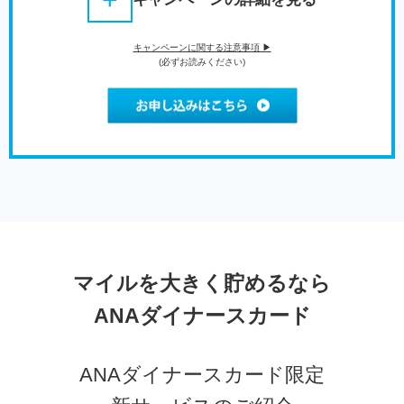
キャンペーンに関する注意事項 ▶
ご入会
新規ご入会で
(必ずお読みください)
ボーナス
2,000
マイル
プレゼント
マイル
※全日本空輸株式会社の提供です。
※カード券面記載の有効期限月の翌々月末までに本会員のマイ
ル口座に積算予定です。
キャン
入会後、3ヵ月以内に80万円以上ご利用で
ペーン
15,000
ポイント
プレゼント
特典①
入会後、3ヵ月以内に120万円以上ご利用で
さらに
15,000
ポイント
プレゼント
マイルを大きく貯めるなら
ANAダイナースカード
キャン
2年目年会費引落、かつ初年度200万円以上ご利用で
ペーン
5,000
ポイント
プレゼント
特典②
ANAダイナースカード限定
通常
上記キャンペーン特典の200万円ご利用の通常ご利用ポイ
ント
ご利用