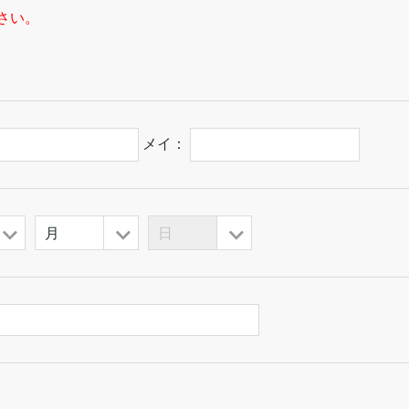
さい。
メイ：
月
日