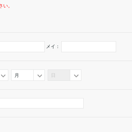
さい。
メイ：
月
日