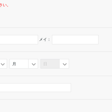
さい。
メイ：
月
日